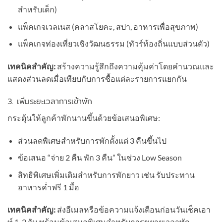
สำหรับเด็ก)
แพ็คเกจเวลเนส (คลาสโยคะ, สปา, อาหารเพื่อสุขภาพ)
แพ็คเกจท่องเที่ยวเชิงวัฒนธรรม (ทัวร์ท้องถิ่นแบบส่วนตัว)
เทคนิคสำคัญ:
สร้างความรู้สึกถึงความคุ้มค่าโดยคำนวณและ
แสดงส่วนลดเมื่อเทียบกับการซื้อแต่ละรายการแยกกัน
3. เพิ่มระยะเวลาการเข้าพัก
กระตุ้นให้ลูกค้าพักนานขึ้นด้วยข้อเสนอพิเศษ:
ส่วนลดพิเศษสำหรับการพักตั้งแต่ 3 คืนขึ้นไป
ข้อเสนอ “จ่าย 2 คืน พัก 3 คืน” ในช่วง Low Season
สิทธิพิเศษเพิ่มเติมสำหรับการพักยาว เช่น รับประทาน
อาหารค่ำฟรี 1 มื้อ
เทคนิคสำคัญ:
ส่งอีเมลหรือข้อความแจ้งเตือนก่อนวันเช็คเอา
ท์ 1-2 วัน พร้อมข้อเสนอพิเศษสำหรับการขยายเวลาพัก