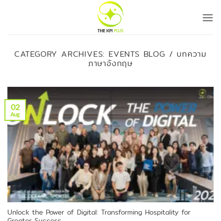
Skip
to
content
CATEGORY ARCHIVES:
EVENTS BLOG / บทความ
ภาษาอังกฤษ
02
Aug
Unlock the Power of Digital: Transforming Hospitality for
Greater Success